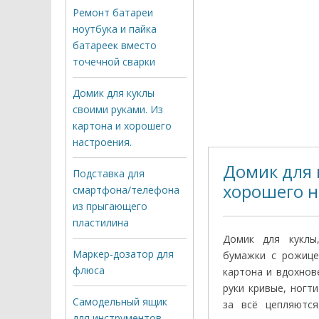
Ремонт батареи
ноутбука и пайка
батареек вместо
точечной сварки
Домик для куклы
своими руками. Из
картона и хорошего
настроения.
Домик для 
Подставка для
хорошего н
смартфона/телефона
из прыгающего
пластилина
Домик для куклы,
Маркер-дозатор для
бумажки с рожицей
флюса
картона и вдохнов
руки кривые, ногт
Самодельный ящик
за всё цепляются
для инструментов