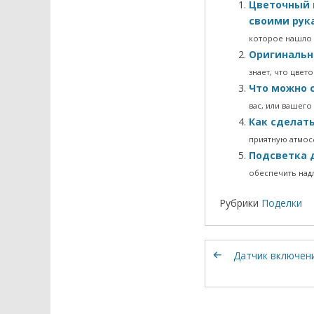
Цветочный 
своими ру
которое нашло
Оригинальн
знает, что цве
Что можно 
вас, или вашего
Как сделат
приятную атмос
Подсветка 
обеспечить над
Рубрики
Поделки
Датчик включен