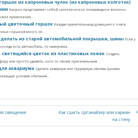
горшок из капроновых чулок (из капроновых колготок)
ками
Капрон представляет собой синтетическое полиамидное волокно,
 своё применение…
ый цветочный горшок
Каждая хранительница домашнего очага
точных горшков много не…
сделать из старой автомобильной покрышки, шины
Если у
 соседа есть автомобиль, то наверняка…
ь светящийся цветок из пластиковых ложек
Создать
феру или просто удивить, кого то своим оригинальным…
для аквариума
Сделать аквариум или террариум своими руками,
лежащие условия обитания…
ия овещения
Как сшить органайзер или карман
на стену