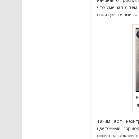
начиная от роспис
что смешал с тем
свой цветочный го
Р
п
Таким вот нехит
цветочный горшок
силикона обклеить