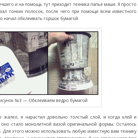
учшего и на помощь тут приходит техника папье маше. Я просто
езал тонких полосок, после чего при помощи всем известного
о начал обклеивать горшок бумагой.
исунок №3 — Обклеиваем ведро бумагой
е жалел, я нарастил довольно толстый слой, и когда клей и
 оно стало монолитной вазой оригинальной формы. Осталось
ь. Для этого можно использовать любую известную вам технику