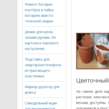
Ремонт батареи
ноутбука и пайка
батареек вместо
точечной сварки
Домик для куклы
своими руками. Из
картона и хорошего
настроения.
Подставка для
смартфона/телефона
из прыгающего
пластилина
Цветочный 
Маркер-дозатор для
На самом деле ва
флюса
растения неисчис
весьма доступны.
Самодельный ящик
художников и прос
для инструментов