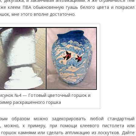
и, декупажа, и заканчивая аппликациями. Я же ограничился тем
 же клеем ПВА обыкновенную гуашь белого цвета и покрасил
ршок, мне этого вполне достаточно.
исунок №4 — Готовый цветочный горшок и
ример раскрашенного горшка
рым образом можно задекорировать любой стандартный
, можно, к примеру, при помощи клеевого пистолета или
 горшок камнями или сделать аппликацию из лоскутков. Дайте