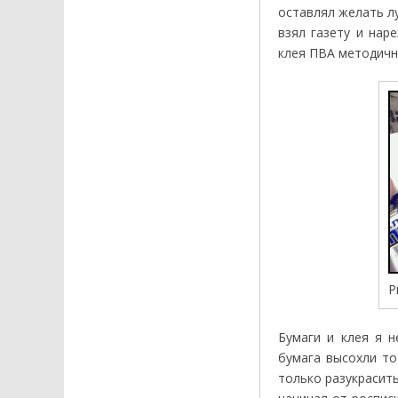
оставлял желать л
взял газету и нар
клея ПВА методичн
Р
Бумаги и клея я н
бумага высохли то
только разукрасит