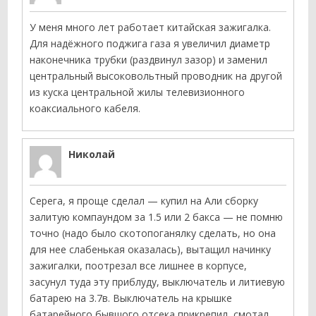
У меня много лет работает китайская зажигалка.
Для надёжного поджига газа я увеличил диаметр
наконечника трубки (раздвинул зазор) и заменил
центральный высоковольтный проводник на другой
из куска центральной жилы телевизионного
коаксиального кабеля.
Николай
Серега, я проще сделал — купил на Али сборку
залитую компаундом за 1.5 или 2 бакса — не помню
точно (надо было скотопоганялку сделать, но она
для нее слабенькая оказалась), вытащил начинку
зажигалки, поотрезал все лишнее в корпусе,
засунул туда эту приблуду, выключатель и литиевую
батарею на 3.7в. Выключатель на крышке
батарейного бывшого отсека прикрепил, смотал