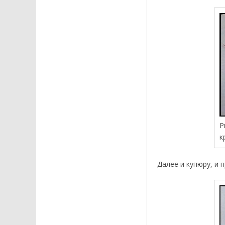
Р
к
Далее и купюру, и