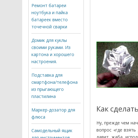
Ремонт батареи
ноутбука и пайка
батареек вместо
точечной сварки
Домик для куклы
своими руками. Из
картона и хорошего
настроения.
Подставка для
смартфона/телефона
из прыгающего
пластилина
Как сделать
Маркер-дозатор для
флюса
Ну, прежде чем на
вопрос «где взять
Самодельный ящик
давит жаба испол
для инструментов