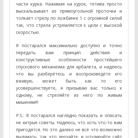
части курка. Нажимая на курок, тетива просто
выскальзывает из прямоугольной проточки и
толкает стрелу по ложбинке 1 с огромной силой
так, что стрела устремляется к цели с высокой
скоростью.
Я постарался максимально доступно и точно
передать вам принцип действия и
конструктивные особенности простейшего
спускового механизма для арбалета, и надеюсь
что вы разберётесь и воспроизведёте его
вживую, может быть как то его
усовершенствуете, я призываю вас только к
одному, не стреляйте из него по живым
мишеням!!!
P.S.: Я постарался наглядно показать и описать
не хитрые советы. Надеюсь, что хоть что-то вам
пригодятся. Но это далеко не всё что возможно
выдумать, так что дерзайте, и штудируйте сайт