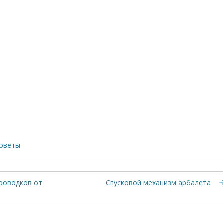
оветы
проводков от
Спусковой механизм арбалета