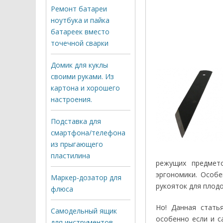
Ремонт батареи
ноутбука и пайка
батареек вместо
точечной сварки
Домик для куклы
своими руками. Из
картона и хорошего
настроения.
Подставка для
смартфона/телефона
из прыгающего
пластилина
режущих предмето
эргономики. Особе
Маркер-дозатор для
рукояток для плодо
флюса
Но! Данная стать
Самодельный ящик
особенно если и с
для инструментов