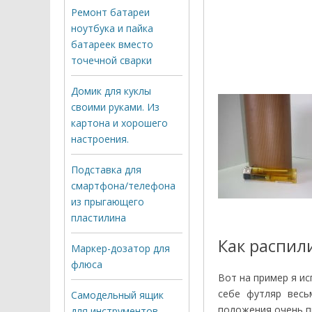
Ремонт батареи
ноутбука и пайка
батареек вместо
точечной сварки
Домик для куклы
своими руками. Из
картона и хорошего
настроения.
Подставка для
смартфона/телефона
из прыгающего
пластилина
Как распил
Маркер-дозатор для
флюса
Вот на пример я ис
себе футляр весь
Самодельный ящик
положения очень п
для инструментов