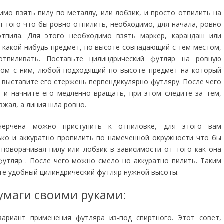
имо взять пилу по металлу, или лобзик, и просто отпилить на
я того что бы ровно отпилить, необходимо, для начала, ровно
тпила. Для этого необходимо взять маркер, карандаш или
и какой-нибудь предмет, по высоте совпадающий с тем местом,
отпиливать. Поставьте цилиндрический футляр на ровную
дом с ним, любой подходящий по высоте предмет на который
 выставите его стержень перпендикулярно футляру. После чего
 и начните его медленно вращать, при этом следите за тем,
зжал, а линия шла ровно.
черчена можно приступить к отпиловке, для этого вам
ко и аккуратно пропилить по намеченной окружности что бы
 поворачивая пилу или лобзик в зависимости от того как она
футляр . После чего можно смело но аккуратно пилить. Таким
те удобный цилиндрический футляр нужной высоты.
бумаги своими руками:
ариант применения футляра из-под спиртного. Этот совет,