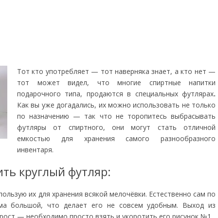
Тот кто употребляет — тот наверняка знает, а кто нет —
тот может видел, что многие спиртные напитки
подарочного типа, продаются в специальных футлярах
.
Как вы уже догадались, их можно использовать не только
по назначению — так что не торопитесь выбрасывать
футляры от спиртного, они могут стать отличной
емкостью для хранения самого разнообразного
инвентаря.
ить круглый футляр:
пользую их для хранения всякой мелочёвки. Естественно сам по
ма большой, что делает его не совсем удобным. Выход из
рост — необходимо просто взять и укоротить его рисунок №1.