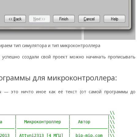
раем тип симулятора и тип микроконтроллера
ы успешно создали свой проект можно начинать прописывать
ограммы для микроконтроллера:
ы — это ничто иное как её текст (от самой программы до
_____________________________________________\\
      |                     |               |\\
а     |   Микроконтроллер   |   Автор       |\\
______|_____________________|_______________|\\
      |                     |               |\\
2013  | Attyni2313 [4 МГЦ]  |  bip-mip.com  |\\