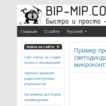
Главная
О сайте
Русский
Новое на сайте
Пример пр
светодиод
Сайт сейчас на стадии
полного обновления!!!
микроконт
Удобное хранение
радиоэлектронных
компонентов
Органайзер для боров
своими руками