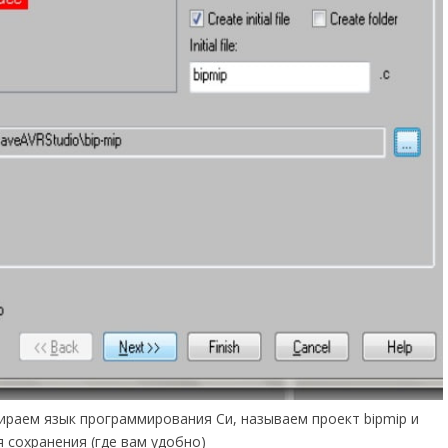
раем язык программирования Си, называем проект bipmip и
 сохранения (где вам удобно)