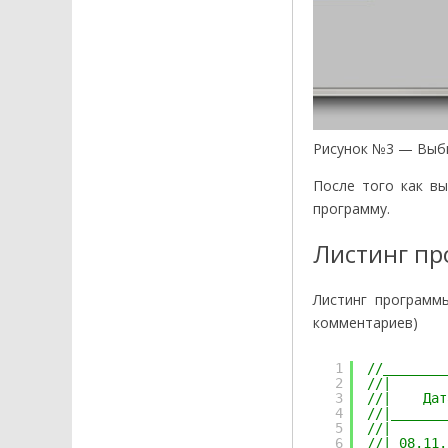
Рисунок №3 — Выби
После того как в
программу.
Листинг пр
Листинг программ
комментариев)
1
//________
2
//|       
3
//|    Дат
4
//|_______
5
//|       
6
//| 08.11.