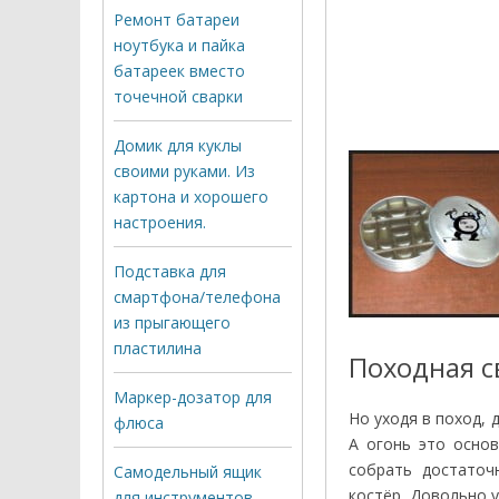
Ремонт батареи
ноутбука и пайка
батареек вместо
точечной сварки
Домик для куклы
своими руками. Из
картона и хорошего
настроения.
Подставка для
смартфона/телефона
из прыгающего
пластилина
Походная с
Маркер-дозатор для
Но уходя в поход, 
флюса
А огонь это основ
собрать достаточ
Самодельный ящик
костёр. Довольно 
для инструментов