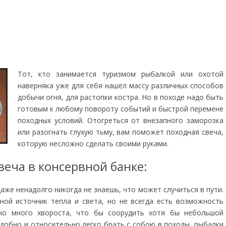
Тот, кто занимается туризмом рыбалкой или охотой
наверняка уже для себя нашёл массу различных способов
добычи огня, для растопки костра. Но в походе надо быть
готовым к любому повороту событий и быстрой перемене
походных условий. Отогреться от внезапного заморозка
или разогнать глухую тьму, вам поможет походная свеча,
которую несложно сделать своими руками.
веча в консервной банке:
даже ненадолго никогда не знаешь, что может случиться в пути.
ной источник тепла и света, но не всегда есть возможность
но много хвороста, что бы соорудить хотя бы небольшой
удобно и относительно легко брать с собою в походы, рыбалки