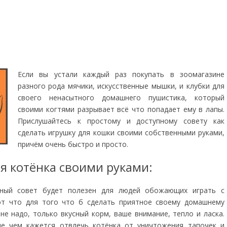
Если вы устали каждый раз покупать в зоомагазине
разного рода мячики, искусственные мышки, и клубки для
своего ненасытного домашнего пушистика, который
своими когтями разрывает всё что попадает ему в лапы.
Прислушайтесь к простому и доступному совету как
сделать игрушку для кошки своими собственными руками,
причём очень быстро и просто.
я котёнка своими руками:
пный совет будет полезен для людей обожающих играть с
ют что для того что б сделать приятное своему домашнему
не надо, только вкусный корм, ваше внимание, тепло и ласка.
е чем кажется отвлечь котёнка от уничтожения тапочек и