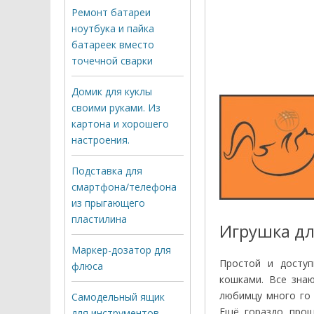
Ремонт батареи
ноутбука и пайка
батареек вместо
точечной сварки
Домик для куклы
своими руками. Из
картона и хорошего
настроения.
Подставка для
смартфона/телефона
из прыгающего
пластилина
Игрушка дл
Маркер-дозатор для
Простой и досту
флюса
кошками. Все зна
любимцу много го 
Самодельный ящик
Ещё гораздо прощ
для инструментов