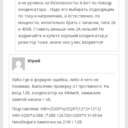
и не ручаюсь за безопасность! А вот по поводу
конденсатора… Надо его выбирать подходящим
по току и напряжению, и естественно, по
мощности, желательно брать с запасом, типа 2А
и 400В. Ставить меньше чем 2А нельзя!!! Не
жадничайте и купите хороший конденсатор,и
резистор тоже, иначе оно у вес взорвётся!
Юрий
Либо где в формуле ошибка, либо я чего не
понимаю. Выполняю проверку от противного: На
вход 12В, конденсатор на 440мкФ, замыкаем
лампой накала = ok;
Подставляем: 440=(3200*х)/SQRT(12^2+12^2)
440=3200*x/288; /*288 126720=3200*X X=39.6А
Нисебефига лампочка на 21W / 12В