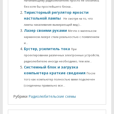
Начинающему радиолюбителю просто не обойтись
без хотя бы простейшего блока…
Тиристорный регулятор яркости
настольной лампы
Не смотря на то, что
лампы накаливания вымирающий вид:)…
Лазер своими руками
Мечта о маленьком
карманном лазере стала реальностью с появлением
и…
Бустер, усилитель тока
При
проектировании различных электронных устройств,
радиолюбителю иногда необходимо, тем или…
Системный блок и загрузка
компьютера краткие сведения
После
того как компьютер полностью вами подключен
(соеденины правильно все…
Рубрики
Радиолюбительские схемы