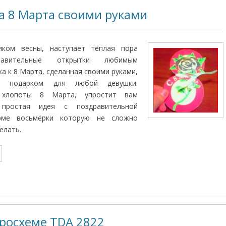
а 8 Марта своими руками
иком весны, наступает тёплая пора
равительные открытки любимым
а к 8 Марта, сделанная своими руками,
м подарком для любой девушки.
е хлопоты 8 Марта, упростит вам
 простая идея с поздравительной
рме восьмёрки которую не сложно
елать.
росхеме TDA 2822