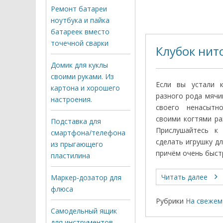
Ремонт батареи
ноутбука и пайка
батареек вместо
точечной сварки
Клубок нит
Домик для куклы
своими руками. Из
Если вы устали 
картона и хорошего
разного рода мячи
настроения.
своего ненасытн
своими когтями ра
Подставка для
Прислушайтесь к
смартфона/телефона
сделать игрушку д
из прыгающего
причём очень быст
пластилина
Читать далее
Маркер-дозатор для
флюса
Рубрики
На свежем
Самодельный ящик
для инструментов