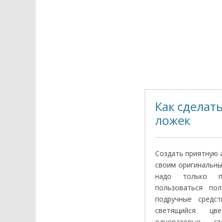
Как сделат
ложек
Создать приятную 
своим оригинальн
надо только пр
пользоваться по
подручные средст
светящийся цв
одноразовые с