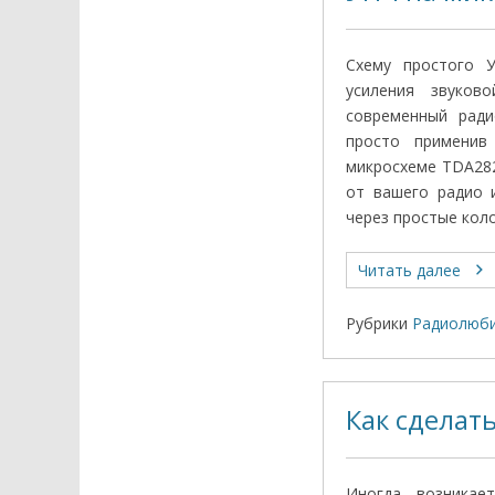
Схему простого У
усиления звуко
современный ради
просто применив
микросхеме TDA282
от вашего радио 
через простые коло
Читать далее
Рубрики
Радиолюби
Как сделат
Иногда возникае