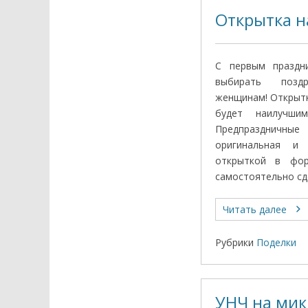
Открытка н
С первым праздн
выбирать позд
женщинам! Открытк
будет наилучши
Предпраздничны
оригинальная и
открыткой в фо
самостоятельно сд
Читать далее
Рубрики
Поделки
УНЧ на мик