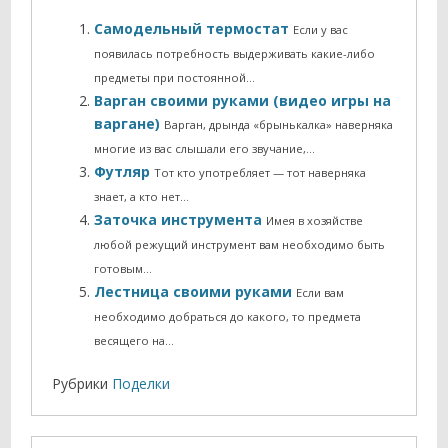
Самодельный термостат
Если у вас
появилась потребность выдерживать какие-либо
предметы при постоянной…
Варган своими руками (видео игры на
варгане)
Варган, дрында «брынькалка» наверняка
многие из вас слышали его звучание,…
Футляр
Тот кто употребляет — тот наверняка
знает, а кто нет…
Заточка инструмента
Имея в хозяйстве
любой режущий инструмент вам необходимо быть
готовым…
Лестница своими руками
Если вам
необходимо добраться до какого, то предмета
весящего на…
Рубрики
Поделки