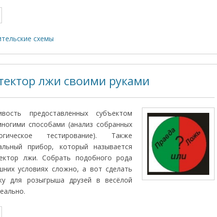
тельские схемы
тектор лжи своими руками
ивость предоставленных субъектом
многими способами (анализ собранных
огическое тестирование). Также
альный прибор, который называется
ектор лжи. Собрать подобного рода
шних условиях сложно, а вот сделать
ку для розыгрыша друзей в весёлой
еально.