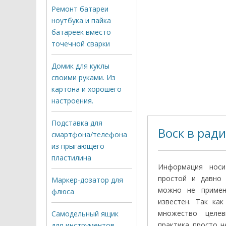
Ремонт батареи
ноутбука и пайка
батареек вместо
точечной сварки
Домик для куклы
своими руками. Из
картона и хорошего
настроения.
Подставка для
Воск в рад
смартфона/телефона
из прыгающего
пластилина
Информация носи
простой и давно 
Маркер-дозатор для
можно не примен
флюса
известен. Так ка
множество целев
Самодельный ящик
практика просто н
для инструментов