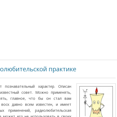
иолюбительской практике
т познавательный характер. Описан
известный совет. Можно применять,
ять, главное, что бы он стал вам
к воск давно всем известен, и имеет
ых применений, радиолюбительская
е может его не использовать в своих