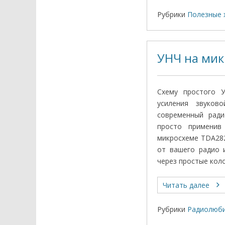
Рубрики
Полезные 
УНЧ на мик
Схему простого У
усиления звуко
современный ради
просто применив
микросхеме TDA282
от вашего радио 
через простые коло
Читать далее
Рубрики
Радиолюби