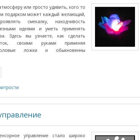
атмосферу или просто удивить, кого то
ым подарком может каждый желающий,
оявлять смекалку, находчивость
лезными идеями и уметь применять
ва. Здесь вы узнаете, как сделать
еток, своими руками применяя
толовые ложки и обыкновенны
хитрости
управление
нсорное управление стало широко