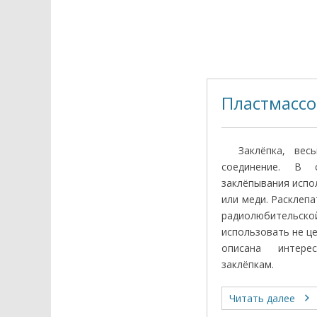
Пластмассо
Заклёпка, весьм
соединение. В 
заклёпывания испо
или меди. Расклепа
радиолюбительской
использовать не ц
описана интере
заклёпкам.
Читать далее