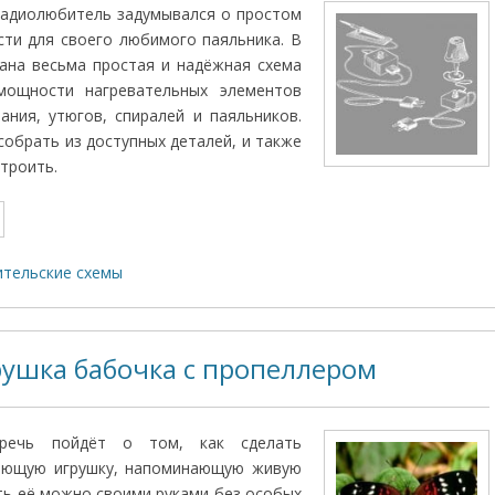
радиолюбитель задумывался о простом
ти для своего любимого паяльника. В
ана весьма простая и надёжная схема
мощности нагревательных элементов
ания, утюгов, спиралей и паяльников.
собрать из доступных деталей, и также
троить.
тельские схемы
рушка бабочка с пропеллером
речь пойдёт о том, как сделать
ающую игрушку, напоминающую живую
ть её можно своими руками без особых