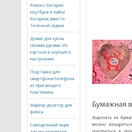
Ремонт батареи
ноутбука и пайка
батареек вместо
точечной сварки
Домик для куклы
своими руками. Из
картона и хорошего
настроения.
Подставка для
смартфона/телефона
из прыгающего
пластилина
Бумажная в
Маркер-дозатор для
флюса
Вырезать из бума
можно изощряться
Самодельный ящик
покопаться в про
для инструментов