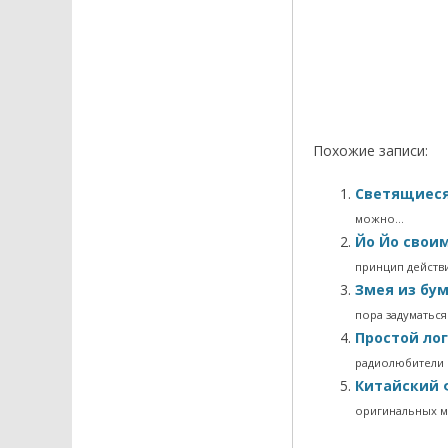
Похожие записи:
Светящиес
можно…
Йо Йо свои
принцип действи
Змея из бу
пора задуматьс
Простой ло
радиолюбители 
Китайский 
оригинальных м