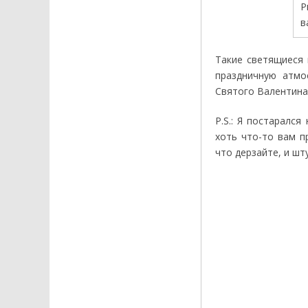
Р
в
Такие светящиеся 
праздничную атмо
Святого Валентина
P.S.: Я постаралс
хоть что-то вам п
что дерзайте, и шт