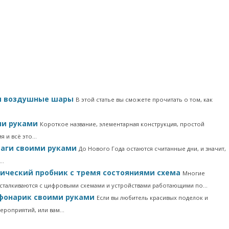
я воздушные шары
В этой статье вы сможете прочитать о том, как
ми руками
Короткое название, элементарная конструкция, простой
я и всё это…
маги своими руками
До Нового Года остаются считанные дни, и значит,
я…
гический пробник с тремя состояниями схема
Многие
сталкиваются с цифровыми схемами и устройствами работающими по…
фонарик своими руками
Если вы любитель красивых поделок и
ероприятий, или вам…