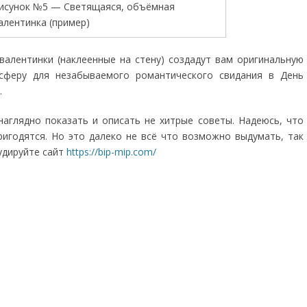
исунок №5 — Светящаяся, объёмная
алентинка (пример)
валентинки (наклеенные на стену) создадут вам оригинальную
сферу для незабываемого романтического свидания в День
.
я наглядно показать и описать не хитрые советы. Надеюсь, что
ригодятся. Но это далеко не всё что возможно выдумать, так
удируйте сайт
https://bip-mip.com/