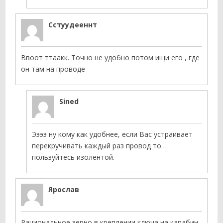
Сстуудееннт
Ввоот ттаакк. Точно не удобно потом ищи его , где
он там на проводе
Sined
Ээээ ну кому как удобнее, если Вас устраивает
перекручивать каждый раз провод то…
пользуйтесь изолентой.
Ярослав
Рациональное зерно в креплении ключа на карабин