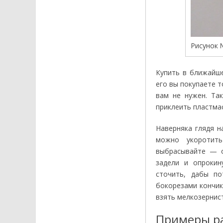
Рисунок 
Купить в ближайш
его вы покупаете т
вам не нужен. Та
приклеить пластмас
Наверняка глядя н
можно укоротит
выбрасывайте — о
задели и опрокин
сточить, дабы по
бокорезами кончик,
взять мелкозернис
Примеры р