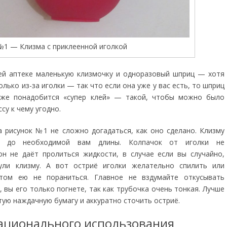
№1 — Клизма с приклеенной иголкой
ей аптеке маленькую клизмочку и одноразовый шприц — хотя
олько из-за иголки — так что если она уже у вас есть, то шприц
кже понадобится «супер клей» — такой, чтобы можно было
су к чему угодно.
а рисунок №1 не сложно догадаться, как оно сделано. Клизму
ь до необходимой вам длины. Колпачок от иголки не
н не даёт пролиться жидкости, в случае если вы случайно,
ули клизму. А вот остриё иголки желательно спилить или
том ею не пораниться. Главное не вздумайте откусывать
 вы его только погнете, так как трубочка очень тонкая. Лучше
тую наждачную бумагу и аккуратно сточить остриё.
ационального использования