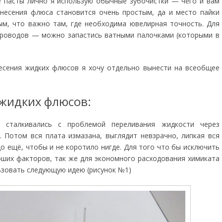
 пасты лично я использую обычные зубочистки — чего и вам
несения флюса становится очень простым, да и место пайки
ым, что важно там, где необходима ювелирная точность. Для
проводов — можно запастись ватными палочками (которыми в
есения жидких флюсов я хочу отдельно вынести на всеобщее
жидких флюсов:
е сталкивались с проблемой переливания жидкости через
 Потом вся плата измазана, выглядит невзрачно, липкая вся
до ещё, чтобы и не коротило нигде. Для того что бы исключить
ших факторов, так же для экономного расходования химиката
ьзовать следующую идею (рисунок №1)