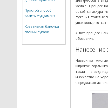
Для флюсов в виде
желаю. Процесс на
Простой способ
остаётся аккуратн
залить фундамент
лужения толстых 
ушах ковыряются).
Креативная баночка
своими руками
А вот процесс нан
обозрение.
Нанесение 
Наверняка многи
широкое горлышко.
такая — а ведь на
множество не хоро
я предлагаю испол