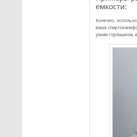
емкости:
Конечно, использо
ваша спиртоканифо
узким горлышком, 