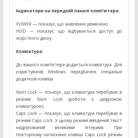
Індикатори на передній панелі комп’ютера:
POWER — показує, що живлення увімкнено.
HDD — показує, що відбувається доступ до
жорсткого диску.
Клавіатура:
До вашого комп’ютера додається клавіатура. Для
користувачів Windows передбачені спеціальні
додаткові клавіші.
Num Lock — показує, що клавіатура перебуває в
режимі Num Lock (робота з цифровою
клавіатурою).
Caps Lock — показує, що клавіатура перебуває в
режимі Caps Lock. У цьому режимі введений текст
надрукований великими літерами. При
повторному натисканні клавіші Caps Lock режим