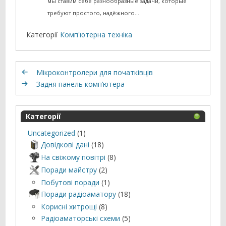
мы ставим себе разнообразные задачи, которые
требуют простого, надёжного…
Категорії
Комп'ютерна техніка
Мікроконтролери для початківців
Задня панель комп’ютера
Категорії
Uncategorized
(1)
Довідкові дані
(18)
На свіжому повітрі
(8)
Поради майстру
(2)
Побутові поради
(1)
Поради радіоаматору
(18)
Корисні хитрощі
(8)
Радіоаматорські схеми
(5)