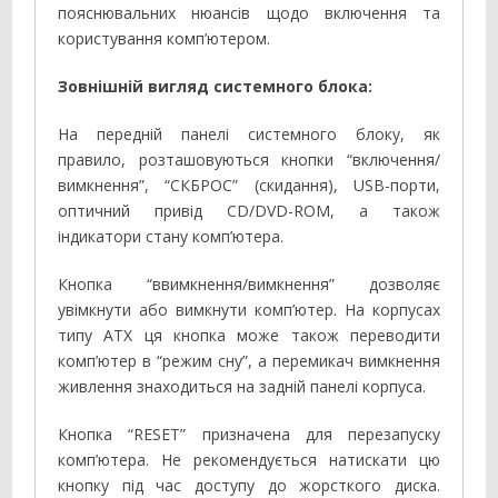
пояснювальних нюансів щодо включення та
користування комп’ютером.
Зовнішній вигляд системного блока:
На передній панелі системного блоку, як
правило, розташовуються кнопки “включення/
вимкнення”, “СКБРОС” (скидання), USB-порти,
оптичний привід CD/DVD-ROM, а також
індикатори стану комп’ютера.
Кнопка “ввимкнення/вимкнення” дозволяє
увімкнути або вимкнути комп’ютер. На корпусах
типу ATX ця кнопка може також переводити
комп’ютер в “режим сну”, а перемикач вимкнення
живлення знаходиться на задній панелі корпуса.
Кнопка “RESET” призначена для перезапуску
комп’ютера. Не рекомендується натискати цю
кнопку під час доступу до жорсткого диска.