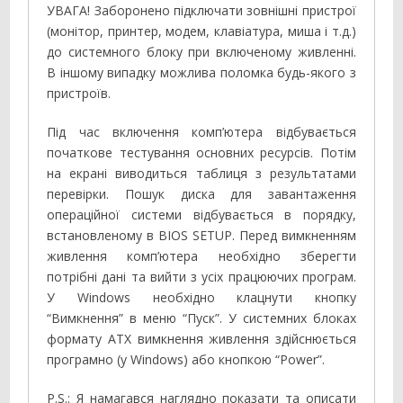
УВАГА! Заборонено підключати зовнішні пристрої
(монітор, принтер, модем, клавіатура, миша і т.д.)
до системного блоку при включеному живленні.
В іншому випадку можлива поломка будь-якого з
пристроїв.
Під час включення комп’ютера відбувається
початкове тестування основних ресурсів. Потім
на екрані виводиться таблиця з результатами
перевірки. Пошук диска для завантаження
операційної системи відбувається в порядку,
встановленому в BIOS SETUP. Перед вимкненням
живлення комп’ютера необхідно зберегти
потрібні дані та вийти з усіх працюючих програм.
У Windows необхідно клацнути кнопку
“Вимкнення” в меню “Пуск”. У системних блоках
формату ATX вимкнення живлення здійснюється
програмно (у Windows) або кнопкою “Power”.
P.S.: Я намагався наглядно показати та описати