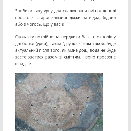
Зробити таку урну для спалювання сміття доволі
просто зі старої залізної діжки чи відра, бідона
або з чогось, що у вас є.
Спочатку потрібно насвердлити багато отворів у
дні бочки (урни), такий “друшляк” вам також буде
актуальний після того, як мине дощ, вода не буде
застоюватися разом зі сміттям, і воно просохне
швидше.