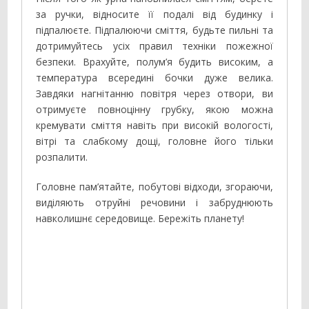
за ручки, відносите її подалі від будинку і
підпалюєте. Підпалюючи сміття, будьте пильні та
дотримуйтесь усіх правил техніки пожежної
безпеки. Врахуйте, полум’я будить високим, а
температура всередині бочки дуже велика.
Завдяки нагнітанню повітря через отвори, ви
отримуєте повноцінну грубку, якою можна
кремувати сміття навіть при високій вологості,
вітрі та слабкому дощі, головне його тільки
розпалити.
Головне пам’ятайте, побутові відходи, згораючи,
виділяють отруйні речовини і забруднюють
навколишнє середовище. Бережіть планету!