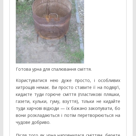
Готова урна для спалювання сміття.
Користуватися нею дуже просто, і особливих
хитрощів немає. Ви просто ставите її на подвір’ї,
кидаєте туди горюче сміття (пластикові пляшки,
газети, кульки, гуму, взуття), тільки не кидайте
туди харчові відходи — їх бажано закопувати, бо
вони розкладаються і потім перетворюються на
чудове добриво.
Після того як урна наповнилася сміттям, берете