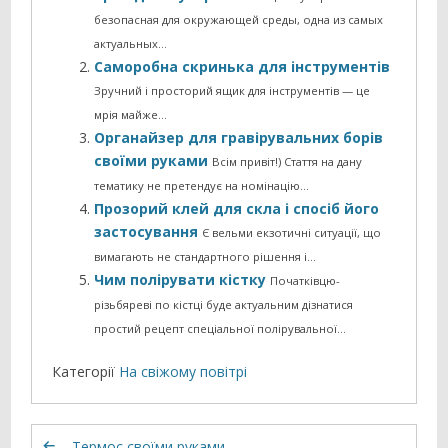
безопасная для окружающей среды, одна из самых
актуальных…
Саморобна скринька для інструментів
Зручний і просторий ящик для інструментів — це
мрія майже…
Органайзер для гравірувальних борів
своїми руками
Всім привіт!) Стаття на дану
тематику не претендує на номінацію…
Прозорий клей для скла і спосіб його
застосування
Є вельми екзотичні ситуації, що
вимагають не стандартного рішення і…
Чим полірувати кістку
Початківцю-
різьбяреві по кістці буде актуальним дізнатися
простий рецепт спеціальної полірувальної…
Категорії
На свіжому повітрі
Термос своїми руками