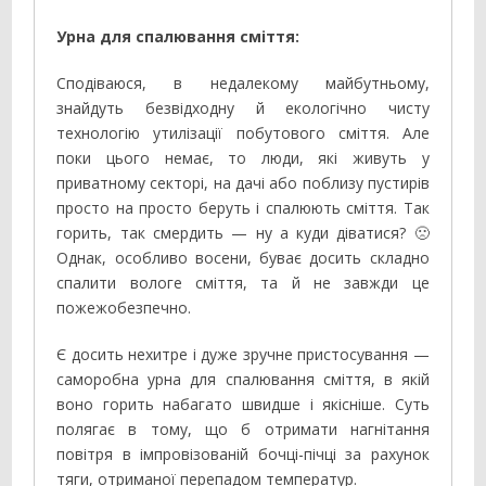
Урна для спалювання сміття:
Сподіваюся, в недалекому майбутньому,
знайдуть безвідходну й екологічно чисту
технологію утилізації побутового сміття. Але
поки цього немає, то люди, які живуть у
приватному секторі, на дачі або поблизу пустирів
просто на просто беруть і спалюють сміття. Так
горить, так смердить — ну а куди діватися? 🙁
Однак, особливо восени, буває досить складно
спалити вологе сміття, та й не завжди це
пожежобезпечно.
Є досить нехитре і дуже зручне пристосування —
саморобна урна для спалювання сміття, в якій
воно горить набагато швидше і якісніше. Суть
полягає в тому, що б отримати нагнітання
повітря в імпровізованій бочці-пічці за рахунок
тяги, отриманої перепадом температур.