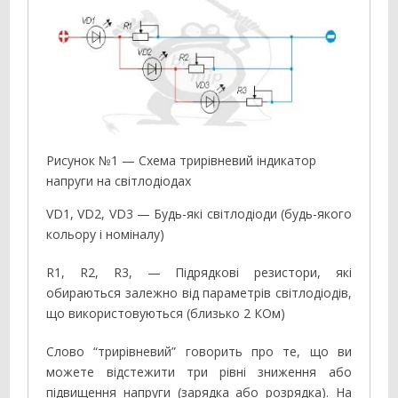
Рисунок №1 — Схема трирівневий індикатор
напруги на світлодіодах
VD1, VD2, VD3 — Будь-які світлодіоди (будь-якого
кольору і номіналу)
R1, R2, R3, — Підрядкові резистори, які
обираються залежно від параметрів світлодіодів,
що використовуються (близько 2 КОм)
Слово “трирівневий” говорить про те, що ви
можете відстежити три рівні зниження або
підвищення напруги (зарядка або розрядка). На