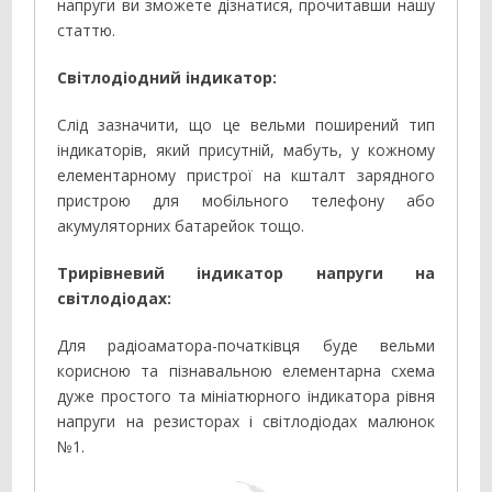
напруги ви зможете дізнатися, прочитавши нашу
статтю.
Світлодіодний індикатор:
Слід зазначити, що це вельми поширений тип
індикаторів, який присутній, мабуть, у кожному
елементарному пристрої на кшталт зарядного
пристрою для мобільного телефону або
акумуляторних батарейок тощо.
Трирівневий індикатор напруги на
світлодіодах:
Для радіоаматора-початківця буде вельми
корисною та пізнавальною елементарна схема
дуже простого та мініатюрного індикатора рівня
напруги на резисторах і світлодіодах малюнок
№1.