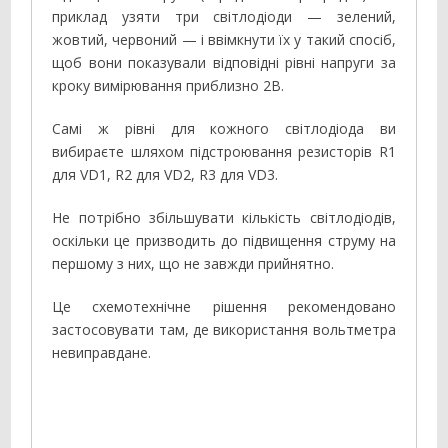
приклад узяти три світлодіоди — зелений,
жовтий, червоний — і ввімкнути їх у такий спосіб,
щоб вони показували відповідні рівні напруги за
кроку вимірювання приблизно 2В.
Самі ж рівні для кожного світлодіода ви
вибираєте шляхом підстроювання резисторів R1
для VD1, R2 для VD2, R3 для VD3.
Не потрібно збільшувати кількість світлодіодів,
оскільки це призводить до підвищення струму на
першому з них, що не завжди прийнятно.
Це схемотехнічне рішення рекомендовано
застосовувати там, де використання вольтметра
невиправдане.