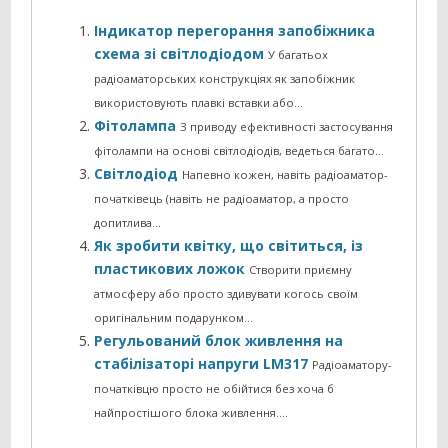
Індикатор перегорання запобіжника
схема зі світлодіодом
У багатьох
радіоаматорських конструкціях як запобіжник
використовують плавкі вставки або…
Фітолампа
З приводу ефективності застосування
фітолампи на основі світлодіодів, ведеться багато…
Світлодіод
Напевно кожен, навіть радіоаматор-
початківець (навіть не радіоаматор, а просто
допитлива…
Як зробити квітку, що світиться, із
пластикових ложок
Створити приємну
атмосферу або просто здивувати когось своїм
оригінальним подарунком…
Регульований блок живлення на
стабілізаторі напруги LM317
Радіоаматору-
початківцю просто не обійтися без хоча б
найпростішого блока живлення....