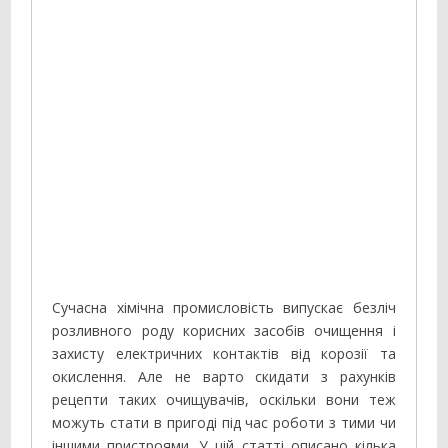
Сучасна хімічна промисловість випускає безліч
розливного роду корисних засобів очищення і
захисту електричних контактів від корозії та
окислення. Але не варто скидати з рахунків
рецепти таких очищувачів, оскільки вони теж
можуть стати в пригоді під час роботи з тими чи
іншими пристроями. У цій статті описано кілька