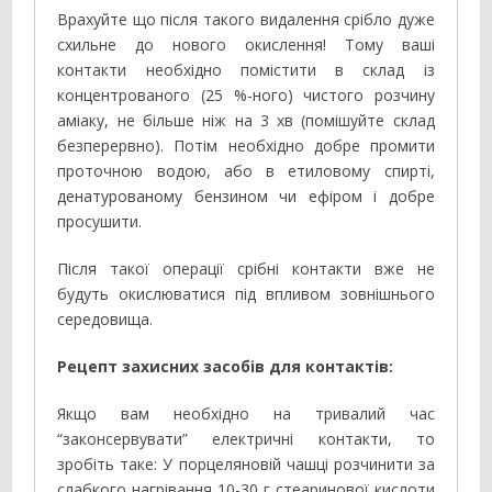
Врахуйте що після такого видалення срібло дуже
схильне до нового окислення! Тому ваші
контакти необхідно помістити в склад із
концентрованого (25 %-ного) чистого розчину
аміаку, не більше ніж на 3 хв (помішуйте склад
безперервно). Потім необхідно добре промити
проточною водою, або в етиловому спирті,
денатурованому бензином чи ефіром і добре
просушити.
Після такої операції срібні контакти вже не
будуть окислюватися під впливом зовнішнього
середовища.
Рецепт захисних засобів для контактів:
Якщо вам необхідно на тривалий час
“законсервувати” електричні контакти, то
зробіть таке: У порцеляновій чашці розчинити за
слабкого нагрівання 10-30 г стеаринової кислоти