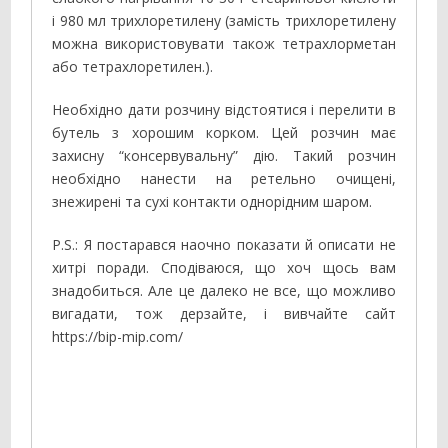
і 980 мл трихлоретилену (замість трихлоретилену
можна використовувати також тетрахлорметан
або тетрахлоретилен.).
Необхідно дати розчину відстоятися і перелити в
бутель з хорошим корком. Цей розчин має
захисну “консервувальну” дію. Такий розчин
необхідно нанести на ретельно очищені,
знежирені та сухі контакти однорідним шаром.
P.S.: Я постарався наочно показати й описати не
хитрі поради. Сподіваюся, що хоч щось вам
знадобиться. Але це далеко не все, що можливо
вигадати, тож дерзайте, і вивчайте сайт
https://bip-mip.com/