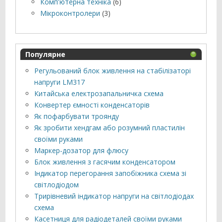
Комп'ютерна техніка
(6)
Мікроконтролери
(3)
Популярне
Регульований блок живлення на стабілізаторі
напруги LM317
Китайська електрозапальничка схема
Конвертер ємності конденсаторів
Як пофарбувати троянду
Як зробити хендгам або розумний пластилін
своїми руками
Маркер-дозатор для флюсу
Блок живлення з гасячим конденсатором
Індикатор перегорання запобіжника схема зі
світлодіодом
Трирівневий індикатор напруги на світлодіодах
схема
Касетниця для радіодеталей своїми руками