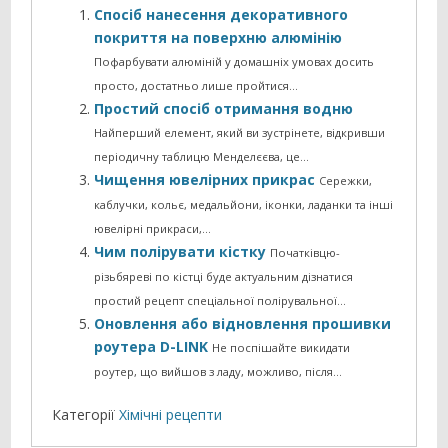
Спосіб нанесення декоративного
покриття на поверхню алюмінію
Пофарбувати алюміній у домашніх умовах досить
просто, достатньо лише пройтися…
Простий спосіб отримання водню
Найперший елемент, який ви зустрінете, відкривши
періодичну таблицю Менделєєва, це…
Чищення ювелірних прикрас
Сережки,
каблучки, кольє, медальйони, іконки, ладанки та інші
ювелірні прикраси,…
Чим полірувати кістку
Початківцю-
різьбяреві по кістці буде актуальним дізнатися
простий рецепт спеціальної полірувальної…
Оновлення або відновлення прошивки
роутера D-LINK
Не поспішайте викидати
роутер, що вийшов з ладу, можливо, після…
Категорії
Хімічні рецепти