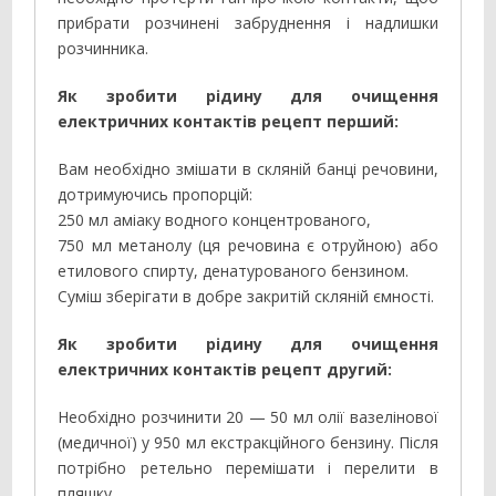
прибрати розчинені забруднення і надлишки
розчинника.
Як зробити рідину для очищення
електричних контактів рецепт перший:
Вам необхідно змішати в скляній банці речовини,
дотримуючись пропорцій:
250 мл аміаку водного концентрованого,
750 мл метанолу (ця речовина є отруйною) або
етилового спирту, денатурованого бензином.
Суміш зберігати в добре закритій скляній ємності.
Як зробити рідину для очищення
електричних контактів рецепт другий:
Необхідно розчинити 20 — 50 мл олії вазелінової
(медичної) у 950 мл екстракційного бензину. Після
потрібно ретельно перемішати і перелити в
пляшку.