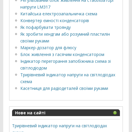
Регульований блок живлення на стабілізаторі
напруги LM317
Китайська електрозапальничка схема
Конвертер ємності конденсаторів
Як пофарбувати троянду
Як зробити хендгам або розумний пластилін
своїми руками
Маркер-дозатор для флюсу
Блок живлення з гасячим конденсатором
Індикатор перегорання запобіжника схема зі
світлодіодом
Трирівневий індикатор напруги на світлодіодах
схема
Касетниця для радіодеталей своїми руками
Нове на сайті
Трирівневий індикатор напруги на світлодіодах