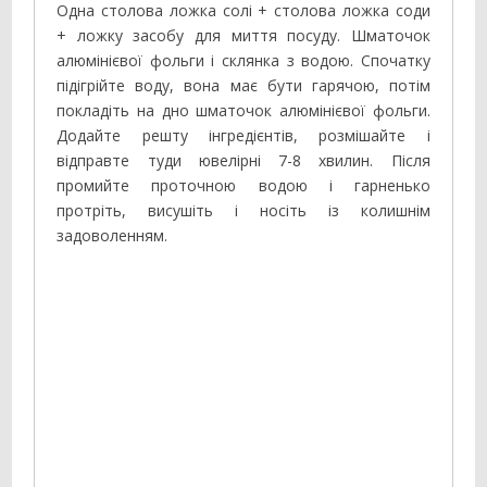
Одна столова ложка солі + столова ложка соди
+ ложку засобу для миття посуду. Шматочок
алюмінієвої фольги і склянка з водою. Спочатку
підігрійте воду, вона має бути гарячою, потім
покладіть на дно шматочок алюмінієвої фольги.
Додайте решту інгредієнтів, розмішайте і
відправте туди ювелірні 7-8 хвилин. Після
промийте проточною водою і гарненько
протріть, висушіть і носіть із колишнім
задоволенням.