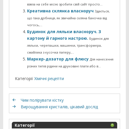
взяла на себе місію зробити свій сайт просто…
Креативна склянка власноруч
Здається,
що така дрібниця, як звичайна скляна баночка від
чогось,…
Будинок для ляльки власноруч. З
картону й гарного настрою.
Будинок для
ляльки, черепашки, машинки, трансформера,
смайлика з кусочка паперу,…
Маркер-дозатор для флюсу
Для нанесення
різних типів рідини на друковані плати або в…
Категорії
Хімічні рецепти
Чим полірувати кістку
Вирощування кристалів, цікавий дослід
Категорії