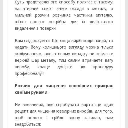
Суть представленого способу полягає в такому:
нашатирний спирт зніме оксиди з металу, а
мильний розчин розчиняє частинки епітелію,
щітка просто потрібна для їх делікатного
видалення з поверхні.
Вам слід розуміти! Що якщо виріб подряпаний, то
надати йому колишнього вигляду можна тільки
поліруванням, але в цьому випадку ви знімаєте
верхній шар металу, тим самим втрачаєте вагу
виробу, краще довірте цю процедуру
професіоналу!!!
Розчин для чищення ювелірних прикрас
своїми руками:
Не впевнений, але спробувати варто ще один
рецепт для чищення ювелірних виробів, для того,
щоб золото і срібло знову засяяло, вам
знадобиться: