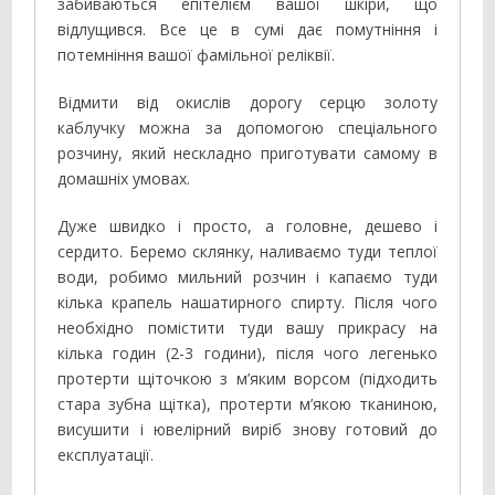
забиваються епітелієм вашої шкіри, що
відлущився. Все це в сумі дає помутніння і
потемніння вашої фамільної реліквії.
Відмити від окислів дорогу серцю золоту
каблучку можна за допомогою спеціального
розчину, який нескладно приготувати самому в
домашніх умовах.
Дуже швидко і просто, а головне, дешево і
сердито. Беремо склянку, наливаємо туди теплої
води, робимо мильний розчин і капаємо туди
кілька крапель нашатирного спирту. Після чого
необхідно помістити туди вашу прикрасу на
кілька годин (2-3 години), після чого легенько
протерти щіточкою з м’яким ворсом (підходить
стара зубна щітка), протерти м’якою тканиною,
висушити і ювелірний виріб знову готовий до
експлуатації.