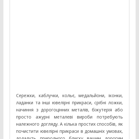
Сережки, каблучки, кольє, медальйони, іконки,
ладанки та інші ювелірні прикраси, срібні ложки,
начиння з дорогоцінних металів, біжутерія або
просто ажурні металеві вироби потребують
належного догляду. А кілька простих способів, як
почистити ювелірні прикраси в домашніх умовах,
додадуть природного блиску вашим дорогим