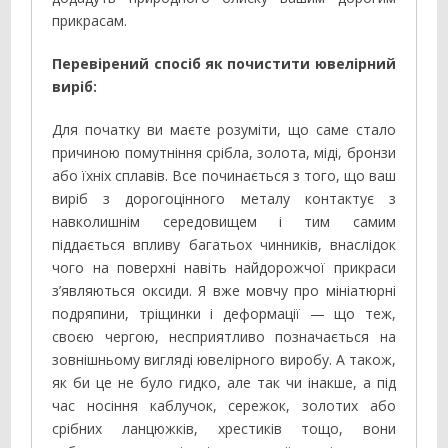
прикрасам.
Перевірений спосіб як почистити ювелірний
виріб:
Для початку ви маєте розуміти, що саме стало
причиною помутніння срібла, золота, міді, бронзи
або їхніх сплавів. Все починається з того, що ваш
виріб з дорогоцінного металу контактує з
навколишнім середовищем і тим самим
піддається впливу багатьох чинників, внаслідок
чого на поверхні навіть найдорожчої прикраси
з’являються оксиди. Я вже мовчу про мініатюрні
подряпини, тріщинки і деформації — що теж,
своєю чергою, несприятливо позначається на
зовнішньому вигляді ювелірного виробу. А також,
як би це не було гидко, але так чи інакше, а під
час носіння каблучок, сережок, золотих або
срібних ланцюжків, хрестиків тощо, вони