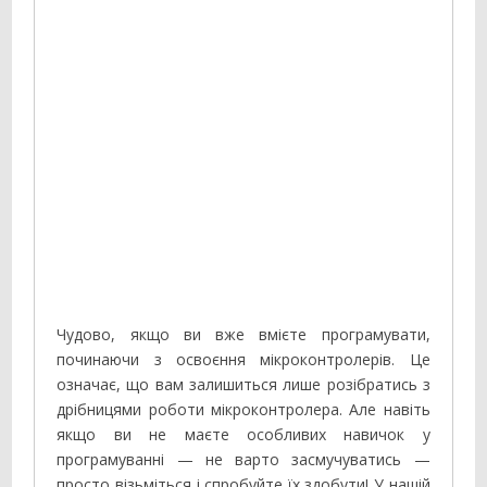
Чудово, якщо ви вже вмієте програмувати,
починаючи з освоєння мікроконтролерів. Це
означає, що вам залишиться лише розібратись з
дрібницями роботи мікроконтролера. Але навіть
якщо ви не маєте особливих навичок у
програмуванні — не варто засмучуватись —
просто візьміться і спробуйте їх здобути! У нашій