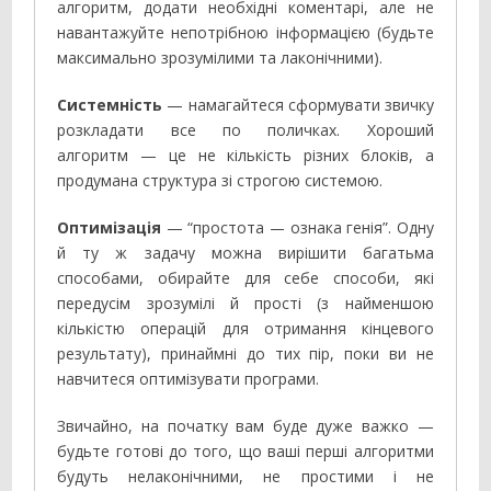
алгоритм, додати необхідні коментарі, але не
навантажуйте непотрібною інформацією (будьте
максимально зрозумілими та лаконічними).
Системність
— намагайтеся сформувати звичку
розкладати все по поличках. Хороший
алгоритм — це не кількість різних блоків, а
продумана структура зі строгою системою.
Оптимізація
— “простота — ознака генія”. Одну
й ту ж задачу можна вирішити багатьма
способами, обирайте для себе способи, які
передусім зрозумілі й прості (з найменшою
кількістю операцій для отримання кінцевого
результату), принаймні до тих пір, поки ви не
навчитеся оптимізувати програми.
Звичайно, на початку вам буде дуже важко —
будьте готові до того, що ваші перші алгоритми
будуть нелаконічними, не простими і не