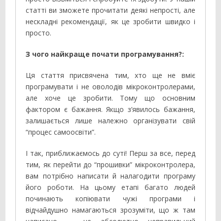
статті ви зможете прочитати деякі непрості, але
нескладні рекомендації, як це зробити швидко і
просто.
З чого найкраще почати програмування?:
Ця стаття присвячена тим, хто ще не вміє
програмувати і не оволодів мікроконтролерами,
але хоче це зробити. Тому що основним
фактором є бажання. Якщо з’явилось бажання,
залишається лише належно організувати свій
“процес самоосвіти”.
І так, приближаємось до суті! Перш за все, перед
тим, як перейти до “прошивки” мікроконтролера,
вам потрібно написати й налагодити програму
його роботи. На цьому етапі багато людей
починають копіювати чужі програми і
відчайдушно намагаються зрозуміти, що ж там