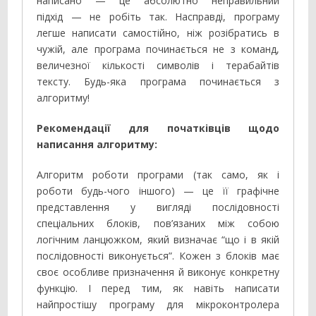
написано — це абсолютно неправильний
підхід — не робіть так. Насправді, програму
легше написати самостійно, ніж розібратись в
чужій, але програма починається не з команд,
величезної кількості символів і терабайтів
тексту. Будь-яка програма починається з
алгоритму!
Рекомендації для початківців щодо
написання алгоритму:
Алгоритм роботи програми (так само, як і
роботи будь-чого іншого) — це її графічне
представлення у вигляді послідовності
спеціальних блоків, пов’язаних між собою
логічним ланцюжком, який визначає “що і в якій
послідовності виконується”. Кожен з блоків має
своє особливе призначення й виконує конкретну
функцію. І перед тим, як навіть написати
найпростішу програму для мікроконтролера