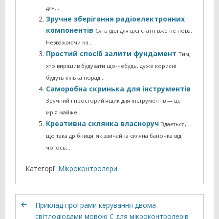
для…
Зручне зберігання радіоелектронних
компонентів
Суть ідеї для цієї статті вже не нова.
Незважаючи на…
Простий спосіб залити фундамент
Тим,
хто вирішив будувати що-небудь, дуже корисні
будуть кілька порад…
Саморобна скринька для інструментів
Зручний і просторий ящик для інструментів — це
мрія майже…
Креативна склянка власноруч
Здається,
що така дрібниця, як звичайна скляна баночка від
чогось,…
Категорії
Мікроконтролери
Приклад програми керування двома
світлодіодами мовою C для мікроконтролерів