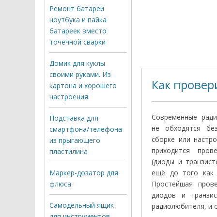
Ремонт батареи
ноутбука и пайка
батареек вместо
точечной сварки
Домик для куклы
своими руками. Из
Как провер
картона и хорошего
настроения.
Современные ради
Подставка для
не обходятся бе
смартфона/телефона
сборке или настр
из прыгающего
приходится пров
пластилина
(диоды и транзист
Маркер-дозатор для
ещё до того как 
флюса
Простейшая прове
диодов и транзи
Самодельный ящик
радиолюбителя, и 
для инструментов