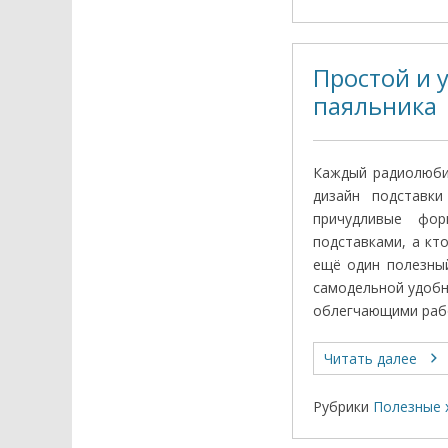
Простой и 
паяльника
Каждый радиолюби
дизайн подставк
причудливые фо
подставками, а кт
ещё один полезны
самодельной удобн
облегчающими раб
Читать далее
Рубрики
Полезные 