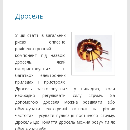
Дросель
У цій статті в загальних
рисах описано
радіоелектронний
компонент під назвою
дросель, який
використовується в
багатьох електронних
приладах і пристроях.
Дросель застосовується у випадках, коли
необхідно регулювати силу струму. За
допомогою дроселя можна розділяти або
обмежувати електричні сигнали на різних
частотах і усувати пульсації постійного струму.
Дросель це: Поняття дросель можна розуміти як
обмежувач або …