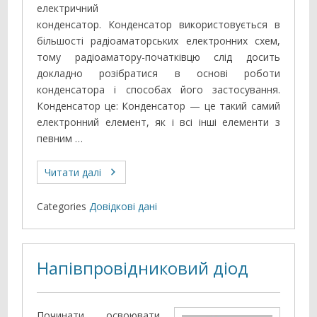
електричний
конденсатор. Конденсатор використовується в
більшості радіоаматорських електронних схем,
тому радіоаматору-початківцю слід досить
докладно розібратися в основі роботи
конденсатора і способах його застосування.
Конденсатор це: Конденсатор — це такий самий
електронний елемент, як і всі інші елементи з
певним …
Читати далі
Categories
Довідкові дані
Напівпровідниковий діод
Починати освоювати